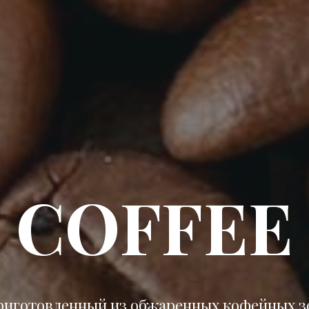
COFFEE
риготовленный из обжаренных кофейных з